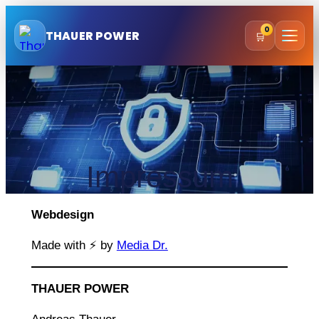
Zum
0
Inhalt
THAUER POWER
🛒
springen
Impressum
Webdesign
Made with ⚡ by
Media Dr.
THAUER POWER