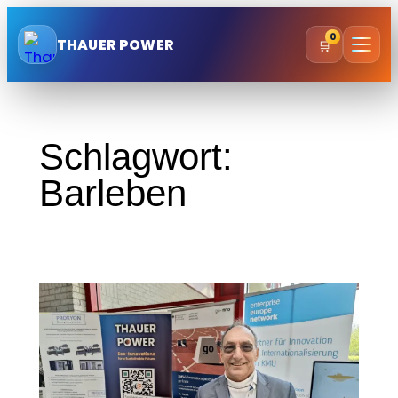
Zum
0
Inhalt
THAUER POWER
🛒
springen
Schlagwort:
Barleben