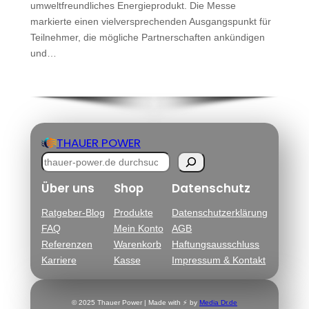
umweltfreundliches Energieprodukt. Die Messe
markierte einen vielversprechenden Ausgangspunkt für
Teilnehmer, die mögliche Partnerschaften ankündigen
und…
THAUER POWER
S
u
Über uns
Shop
Datenschutz
c
Ratgeber-Blog
Produkte
Datenschutzerklärung
h
FAQ
Mein Konto
AGB
e
Referenzen
Warenkorb
Haftungsausschluss
n
Karriere
Kasse
Impressum & Kontakt
© 2025 Thauer Power | Made with ⚡ by
Media Dr.de