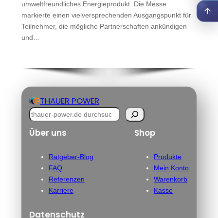
umweltfreundliches Energieprodukt. Die Messe
markierte einen vielversprechenden Ausgangspunkt für
Teilnehmer, die mögliche Partnerschaften ankündigen
und…
THAUER POWER
S
u
Über uns
Shop
c
h
Ratgeber-Blog
Produkte
e
FAQ
Mein Konto
n
Referenzen
Warenkorb
Karriere
Kasse
Datenschutz