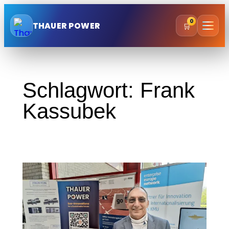
Zum
0
Inhalt
THAUER POWER
🛒
springen
Schlagwort:
Frank
Kassubek