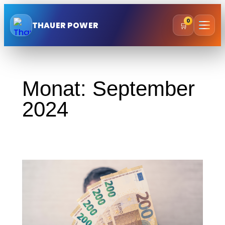
Zum
0
Inhalt
THAUER POWER
🛒
springen
Monat:
September
2024