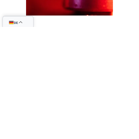
DE
Fakt #1 ✅
Ein Kubikmeter Gas entspricht
etwa zehn bis elf Kilowattstunden,
sodass der Preis dafür
bei etwa 1,10 € – 1,20 € liegt.