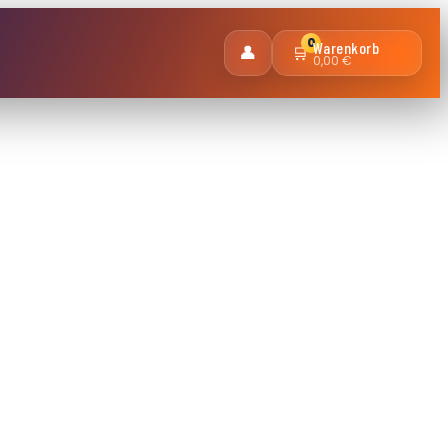
0
Warenkorb
👤
🛒
0,00 €