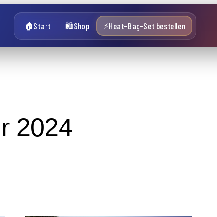
Start
Shop
Heat-Bag-Set bestellen
🏠
🛍️
⚡
r 2024