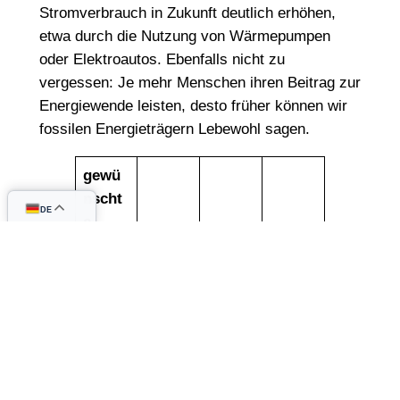
Stromverbrauch in Zukunft deutlich erhöhen,
etwa durch die Nutzung von Wärmepumpen
oder Elektroautos. Ebenfalls nicht zu
vergessen: Je mehr Menschen ihren Beitrag zur
Energiewende leisten, desto früher können wir
fossilen Energieträgern Lebewohl sagen.
gewü
nscht
DE
e
Anlag
Fläche
jährlic
Modul
engrö
nverbr
he
anzahl
ße
auch
Strom
erzeu
gung
10.000
10
ca. 25
ca. 60
kWh
kWp
Stück
m2