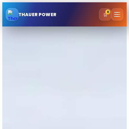
Zum
0
Inhalt
THAUER POWER
🛒
springen