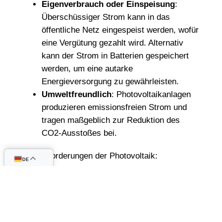
Eigenverbrauch oder Einspeisung
:
Überschüssiger Strom kann in das
öffentliche Netz eingespeist werden, wofür
eine Vergütung gezahlt wird. Alternativ
kann der Strom in Batterien gespeichert
werden, um eine autarke
Energieversorgung zu gewährleisten.
Umweltfreundlich
: Photovoltaikanlagen
produzieren emissionsfreien Strom und
tragen maßgeblich zur Reduktion des
CO2-Ausstoßes bei.
Herausforderungen der Photovoltaik:
DE
Wetterabhängigkeit
: Die Stromproduktion
schwankt je nach Wetterlage und
Tageszeit. Ohne Speichermöglichkeiten ist
es schwer, eine konstante Versorgung