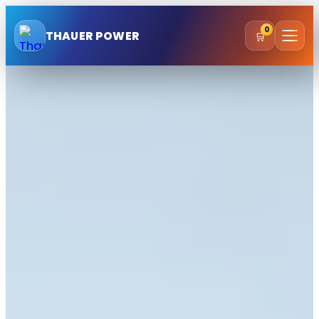
Zum
0
Inhalt
THAUER POWER
🛒
springen