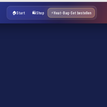
Start
Shop
Heat-Bag-Set bestellen
🏠
🛍️
⚡