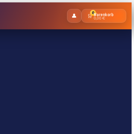
0
Warenkorb
👤
🛒
0,00 €