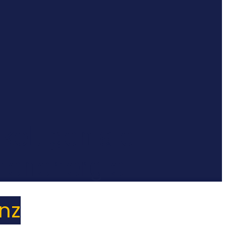
elt geniale
nenenergie
enz