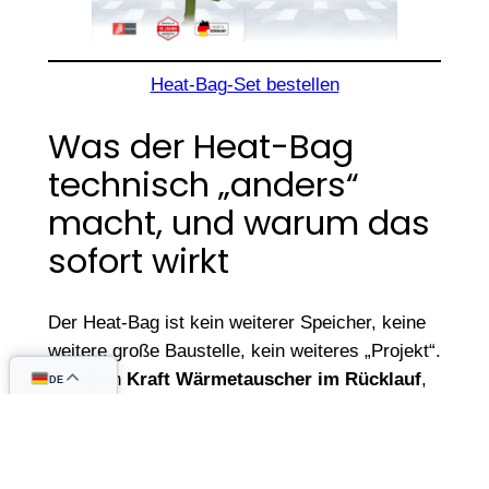
Heat-Bag-Set bestellen
Was der Heat-Bag
technisch „anders“
macht, und warum das
sofort wirkt
Der Heat-Bag ist kein weiterer Speicher, keine
weitere große Baustelle, kein weiteres „Projekt“.
Er ist ein
Kraft Wärmetauscher im Rücklauf
,
DE
der genau dort Wärme einspeist, wo sie in
klassischen Systemen viel zu spät oder zu
verlustreich ankommt.